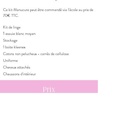
Ce kit Manucure peut être commandé via l'école au prix de
70€ TTC.
Kit de linge
1
essuie blanc moyen
Stockage​
1 boite kleenex​
Cotons non pelucheux - carrés de cellulose
Uniforme​
Cheveux attachés​
Chaussons d'intérieur
Prix
200€ TTC
A verser le jour de l'inscription.
La
formation comprend
le cursus théorique et pratique, une
partie du matériel (vernis, technologie)
Le kit de manucure n'est pas inclus dans la formation et
peut être commandé via l'école au prix de 70€ TTC. Une