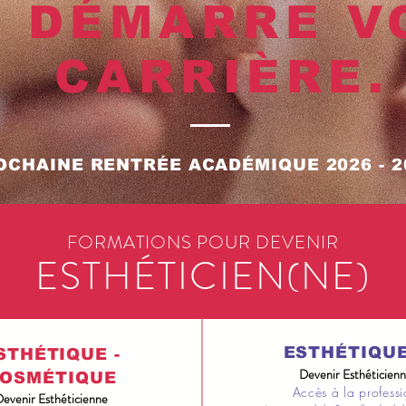
I, DÉMARRE V
CARRIÈRE.
OCHAINE RENTRÉE ACADÉMIQUE 2026 - 2
FORMATIONS POUR DEVENIR
ESTHÉTICIEN(NE)
ESTHÉTIQUE
STHÉTIQUE -
Devenir Esthéticien
n
OSMÉTIQUE
Accès à la profess
evenir Esthéticienn
e