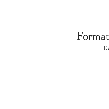
F
ormat
E