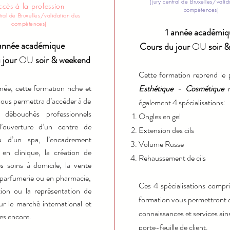
(jury central de Bruxelles/vali
ccès à la profession
compétences)
tral
de Bruxel
le
s/validation des
compétences)
1 année académiq
 année académique
Cours du jour
OU
s
oir 
 jour
OU
soir & weekend
Cette form
ation reprend le
ée, cette formation riche et
Esthétique - Cosmétique
ous permettra d’accéder à de
également 4 spécialisations:
débouchés professionnels
Ongles en gel
l’ouverture d’un centre de
Ext
ension des cils
u d’un spa, l’encadrement
Volume Russe
 en clinique, la création de
Rehaussement de cils
s soins à domicile, la vente
 parfumerie ou en pharmacie,
Ces 4 spécialisations compri
ution ou la représentation de
formation vous permettront d'
r le marché international et
connaissances et services ain
res encore.
porte-feuille de client.