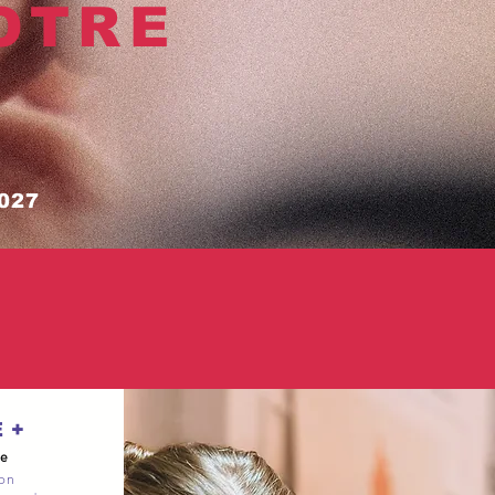
OTRE
027
 +
e
ion