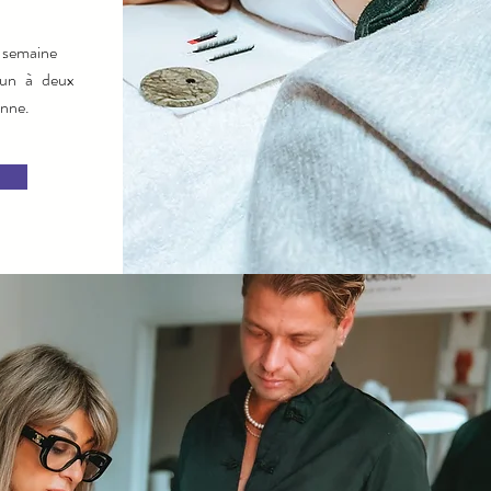
r semaine
 un à deux
nne.