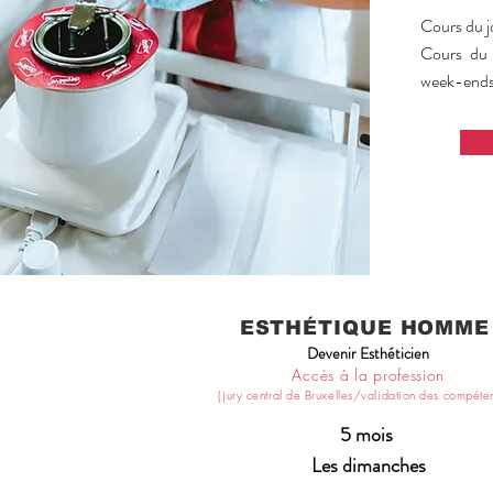
Cours du j
Cours du 
week-ends
ESTHÉTIQUE HOMM
Devenir Esthéticien
Accès à la profession
(jury central de Bruxelles/validation des compéte
5 mois
Les dimanches