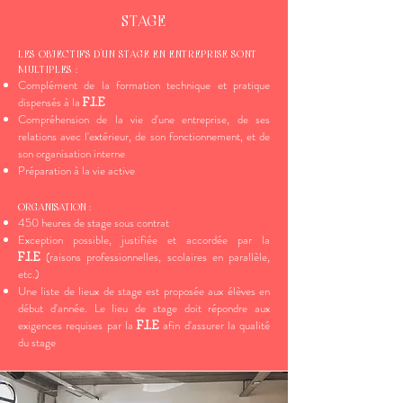
STAGE
LES OBJECTIFS D'UN STAGE EN ENTREPRISE SONT
MULTIPLES :
Complément de la formation technique et pratique
dispensés à la
F.I.E
Compréhension de la vie d'une entreprise, de ses
relations avec l'extérieur, de son fonctionnement, et de
son organisation interne
Préparation à la vie active
ORGANISATION :
450 heures de stage sous contrat
Exception possible, justifiée et accordée par la
(raisons professionnelles, scolaires en parallèle,
F.I.E
etc.)
Une liste de lieux de stage est proposée aux élèves en
début d'année. Le lieu de stage doit répondre aux
exigences requises par la
afin d'assurer la qualité
F.I.E
du stage