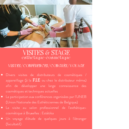
VISITES & STAGE
esthétique-cosmétique
VISITES/CONFÉRENCES/CONGRÈS/VOYAGE
Divers visites de distributeurs de cosmétiques /
appareillage (à la
ou chez le distributeur même)
F.I.E
afin de développer une large connaissance des
cosmétiques et techniques actuelles
La participation aux conférences organisées par l'UNEB
(Union Nationale des Esthéticiennes de Belgique)
La visite au salon professionnel de l'esthétique-
cosmétique à Bruxelles : Estétika
Un voyage d'étude de quelques jours à l'étranger
(facultatif)