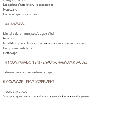
Les options d’installation, les accessoires
Nettoyage
Entretien spécifique du sauna
4.3 HAMMAM​
L'histoire du hammam jusqu'à aujourd'hui
Bienfaits
Installation, précautions et contre- indications, consignes, conseils
Les options d'installation
Nettoyage
4.4 COMPARAISON ENTRE SAUNA, HAMMAM & JACUZZI​
Tableau comparatif sauna/hammam/jacuzzi
5. GOMMAGE - ENVELOPPEMENT
Théorie et pratique
Soins pratiques : savon noir - rhassoul - gant de kessa - enveloppement
6. COSMÉTOLOGIE
Définition général et les différents composants d’un produit cosmétique
Composition d’un gommage, effets et bénéfices pour la peau
Composition d’un enveloppement, effets et bénéfices pour la peau
7. MASSAGE RELAXANT