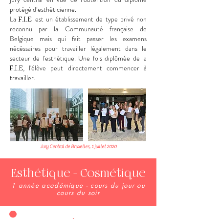
protégé d’esthéticienne.
La
est un établissement de type privé non
F.I.E
reconnu par la Communauté française de
Belgique mais qui fait passer les examens
nécéssaires pour travailler légalement dans le
secteur de l'esthétique. Une fois diplômée de la
, l'élève peut directement commencer à
F.I.E
travailler.
Jury Central de Bruxelles, 1 juillet 2020​
Esthétique - Cosmétique
1 année académique - cours du jour ou
cours du soir