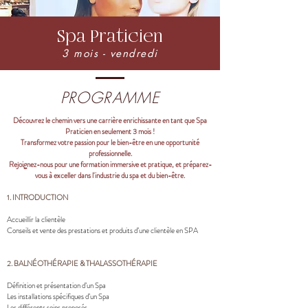
Spa Praticien
3 mois - vendredi
PROGRAMME
Découvrez le chemin vers une carrière enrichissante en tant que Spa
Praticien en seulement 3 mois !
Transformez votre passion pour le bien-être en une opportunité
professionnelle.
Rejoignez-nous pour une formation immersive et pratique, et préparez-
vous à exceller dans l'industrie du spa et du bien-être.
1. INTRODUCTION
Accueillir la clientèle
Conseils et vente des
prestations et produits d’une clientèle en SPA
2. BALNÉOTHÉRAPIE & THALASSOTHÉRAPIE
Définition et présentation d’un Spa
Les installations spécifiques d’un Spa
Les différents soins proposés