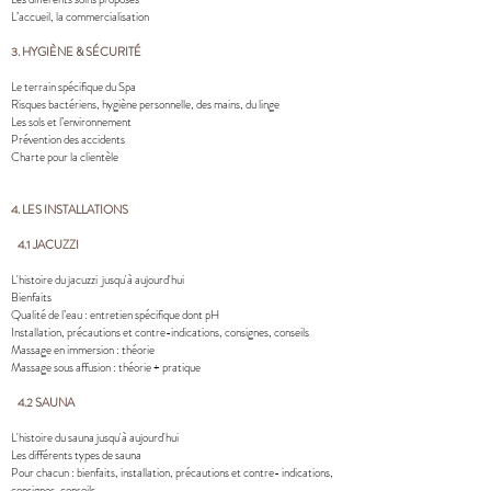
L’accueil, la commercialisation
3. HYGIÈNE & SÉCURITÉ
Le terrain spécifique du Spa
Risques bactériens, hygiène personnelle, des mains, du linge
Les sols et l’environnement
Prévention des accidents
Charte pour la clientèle
4. LES INSTALLATIONS
4.1 JACUZZI
L'histoire du jacuzzi jusqu'à aujourd'hui
Bienfaits
Qualité de l’eau : entretien spécifique dont pH
Installation, précautions et contre-indications, consignes, conseils
Massage en immersion : théorie
Massage sous affusion : théorie + pratique
4.2 SAUNA​
L'histoire du sauna jusqu'à aujourd'hui
Les différents types de sauna
Pour chacun : bienfaits, installation, précautions et contre- indications,
consignes, conseils